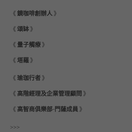
《 
鏡咖啡創辦人 
》   
《 
頌缽 
》   
《 
量子觸療 
》  
《 
塔羅 
》 
《 
瑜珈行者 
》 
《 
高階經理及企業管理顧問 
》 
《 
高智商俱樂部-門薩成員 
》
>
>>  