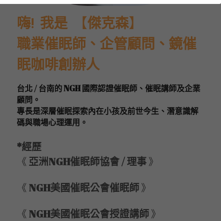
嗨!  我是  
【
傑克森
】
LINE社群
職業催眠師、企管顧問、鏡催
眠咖啡創辦人
台北 / 台南的 NGH 國際認證催眠師、催眠講師及企業
顧問。
專長是深層催眠探索內在小孩及前世今生、潛意識解
碼與職場心理運用。
*經歷
《 
亞洲NGH催眠師協會 / 理事 
》 
《 
NGH美國催眠公會催眠師 
》 
《 
NGH美國催眠公會授證講師 
》 