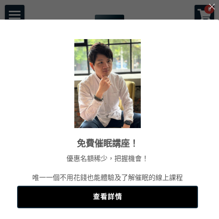
×
0
商品分類
首頁
所有商品分類
催眠師傑克森
關於老師
一對一服務
一日工作坊
命運重塑計畫
催眠服務
催眠師培訓課程
自我催眠工作坊
免費催眠講座！
頌缽及量子觸療
前世今生工作坊
免費講座
NGH催眠師證照班
優惠名額稀少，把握機會！
塔羅示現
元辰宮工作坊
真知催眠(TKH)
認識催眠
唯一一個不用花錢也能體驗及了解催眠的線上課程
預約各項服務
解夢與清醒夢工作坊
催眠師進修班
好評回饋
一個小時理解催眠
查看詳情
工作坊報名
證照班報名
各式文章
官方LINE