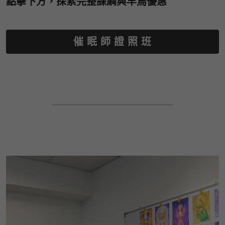
點擊下方，探索完整課綱與早鳥優惠
催 眠 師 證 照 班