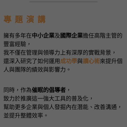
專  題  演  講
擁有多年在
中小企業
及
國際企業
擔任高階主管的
豐富經驗，
我不僅在管理與領導力上有深厚的實戰背景，
還深入研究了如何運用
成功學
與
讀心術
來提升個
人與團隊的績效與影響力。
同時，作為
催眠的倡導者
，
致力於推廣這一強大工具的普及化，
幫助更多企業與個人發掘內在潛能、改善溝通，
並提升整體效率。