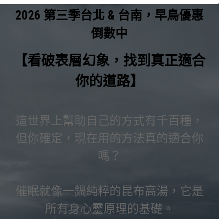
2026 第三季台北 & 台南，早鳥優惠
LINE社群
倒數中
【看破表層幻象，找到真正適合
你的道路】
這世界上幫助自己的方式有千百種，
但你確定，現在用的方法真的適合你
嗎？
催眠就像一鍋純粹的昆布高湯，它是
所有身心靈原理的基礎。