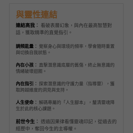
與靈性連結
連結高我
：
 看破表層幻象，與內在最高智慧對
話，獲取精準的直覺指引。
調頻能量
：
 覺察身心與環境的頻率，學會隨時重置
與切換自我狀態。
內在小孩
：
 直擊潛意識底層的舊傷，終止無意識的
情緒破壞迴圈。
內在指引
：
 探索潛意識的守護力量（指導靈），獲
取跨越維度的洞見與支持。
人生使命
：
 解碼專屬的「人生腳本」，釐清靈魂降
生於此的核心課題。
前世今生
：
 透過因果律看懂靈魂印記，從過去的
經歷中，奪回今生的主導權。