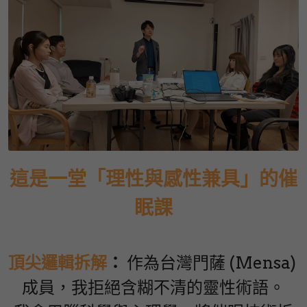
這是一堂「理性與感性兼具」的催
眠課
頂尖邏輯拆解
：
 作為台灣門薩 (Mensa) 
成員，我拒絕含糊不清的靈性術語。