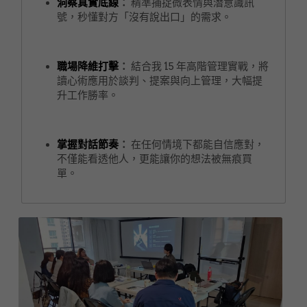
洞察真實底線
：
 精準捕捉微表情與潛意識訊
號，秒懂對方「沒有說出口」的需求。
職場降維打擊
：
 結合我 15 年高階管理實戰，將
讀心術應用於談判、提案與向上管理，大幅提
升工作勝率。
掌握對話節奏
：
 在任何情境下都能自信應對，
不僅能看透他人，更能讓你的想法被無痕買
單。