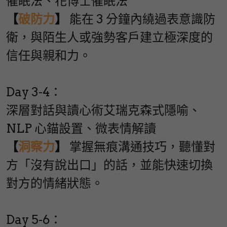
催眠法、花博士催眠法
【
破防力
】
 能在 3 分鐘內繞過表意識防
衛，與陌生人或強勢客戶建立極深度的
信任與親和力。
Day 3-4：
深層對話與讀心術艾瑞克森式隱喻、
NLP 心錨設置、微表情解讀
【
洞察力
】
 掌握無痕溝通技巧，聽懂對
方「沒有說出口」的話，並能快速切換
對方的情緒狀態。
Day 5-6：