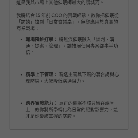
這是我與市場上其他催眠師最大的護城河。
我將結合 15 年前 COO 的實戰經驗，教你把催眠從
「訪談」拉到「日常會議桌」，無縫應用於真實的
商業戰場：
職場降維打擊：
 將無痕催眠融入「談判、溝
通、提案、管理」，讓推展任何專案都事半功
倍。
精準上下管理：
 看透主管與下屬的潛台詞與心
理防線，大幅降低溝通阻力。
跨界實戰能力：
 真正的催眠不該只留在課堂
上。教你將所學轉化為日常的絕對影響力，這
才是你最該掌握的底牌。