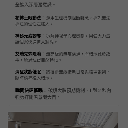
全進入深層潛意識。
花博士眼動法
：
 運用生理機制阻斷雜念，專剋無法
專注的理性左腦人。
神秘元素誘導
：
 拆解神祕學心理機制，用強大力量
讓個案快速進入狀態。
艾瑞克森隱喻
：
 最高級的無痕溝通，將暗示藏於故
事，繞過理智自然轉化。
清醒狀態催眠
：
 將技術無縫接軌日常與職場談判，
隨時精準植入暗示。
瞬間快速催眠
：
 破解大腦預期機制，1 到 3 秒內
強勢打開潛意識大門。