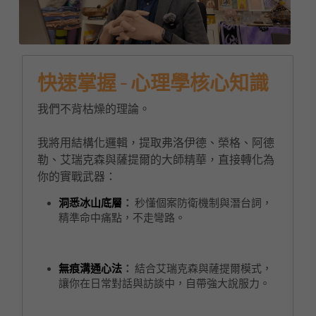
快速掌握 - 心理學核心知識
我們不背枯燥的理論。
我將用結構化邏輯，提取弗洛伊德、榮格、阿德
勒、艾瑞克森與薩提爾的大師精華，直接轉化為
你的實戰武器：
洞悉冰山底層
：
 秒懂個案防衛機制與潛台詞，
精準命中痛點，不走彎路。
無痕溝通心法
：
 結合艾瑞克森與薩提爾模式，
讓你在日常對話與訪談中，自帶強大說服力。