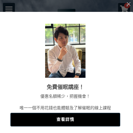
×
0
商品分類
首頁
所有商品分類
催眠師傑克森
關於老師
一對一服務
【台北/台南】NGH 催
一日工作坊
命運重塑計畫
眠師證照實戰班
催眠服務
催眠師培訓課程
自我催眠工作坊
免費催眠講座！
頌缽及量子觸療
前世今生工作坊
免費講座
NGH催眠師證照班
「別只拿一張證照，你要學會的
優惠名額稀少，把握機會！
塔羅示現
元辰宮工作坊
真知催眠(TKH)
是『變現』與『助人』的底層邏
認識催眠
唯一一個不用花錢也能體驗及了解催眠的線上課程
輯。」
預約各項服務
解夢與清醒夢工作坊
催眠師進修班
好評回饋
一個小時理解催眠
查看詳情
工作坊報名
證照班報名
各式文章
官方LINE