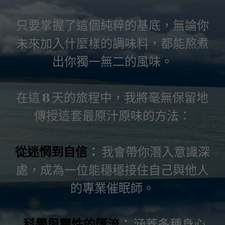
只要掌握了這個純粹的基底，無論你
未來加入什麼樣的調味料，都能熬煮
出你獨一無二的風味。
在這 8 天的旅程中，我將毫無保留地
傳授這套最原汁原味的方法：
從迷惘到自信
：
 我會帶你潛入意識深
處，成為一位能穩穩接住自己與他人
的專業催眠師。
科學與靈性的匯流
：
 涵蓋多種身心