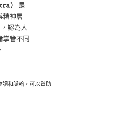
kra）
 是
與精神層
），認為人
輪掌管不同
。
並調和脈輪，可以幫助