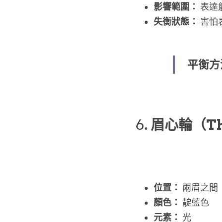
影響範圍：
 表
失衡狀態：
 害
平衡方
6
. 眉心輪（Thi
位置：
 兩眉之
顏色：
 靛藍色
元素：
 光