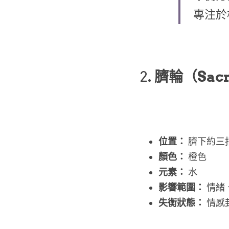
專注於
2
. 臍輪（Sacr
位置：
 臍下約三
顏色：
 橙色
元素：
 水
影響範圍：
 情
失衡狀態：
 情