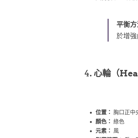
平衡方
於增強
4
. 心輪（Hear
位置：
 胸口正中
顏色：
 綠色
元素：
 風