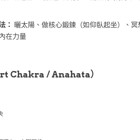
法：
 曬太陽、做核心鍛鍊（如仰臥起坐）、冥
內在力量
t Chakra / Anahata）
央