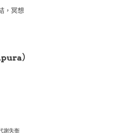
結，冥想
ipura）
代謝失衡