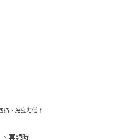
腰痛、免疫力低下
a）、冥想時