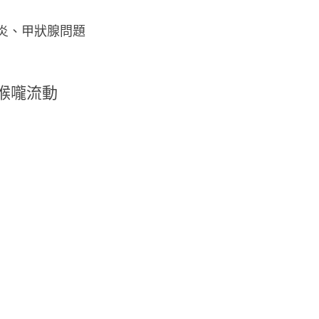
炎、甲狀腺問題
喉嚨流動