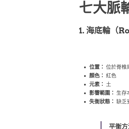
七大脈
1. 海底輪（Roo
位置：
 位於脊椎
顏色：
 紅色
元素：
 土
影響範圍：
 生
失衡狀態：
 缺
平衡方