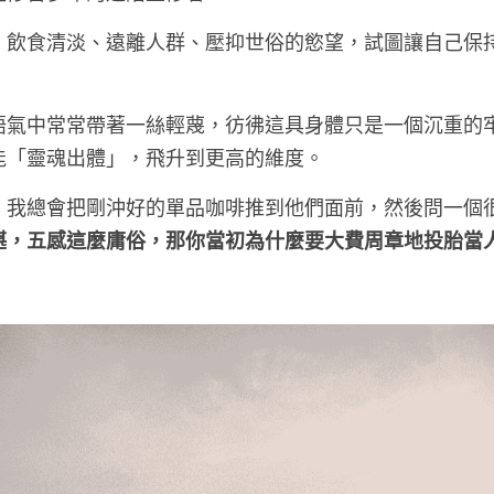
：飲食清淡、遠離人群、壓抑世俗的慾望，試圖讓自己保
語氣中常常帶著一絲輕蔑，彷彿這具身體只是一個沉重的
能「靈魂出體」，飛升到更高的維度。
，我總會把剛沖好的單品咖啡推到他們面前，然後問一個
堪，五感這麼庸俗，那你當初為什麼要大費周章地投胎當