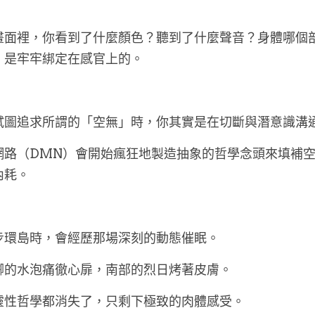
畫面裡，你看到了什麼顏色？聽到了什麼聲音？身體哪個
，是牢牢綁定在感官上的。
試圖追求所謂的「空無」時，你其實是在切斷與潛意識溝
網路（DMN）會開始瘋狂地製造抽象的哲學念頭來填補
內耗。
步環島時，會經歷那場深刻的動態催眠。
腳的水泡痛徹心扉，南部的烈日烤著皮膚。
靈性哲學都消失了，只剩下極致的肉體感受。