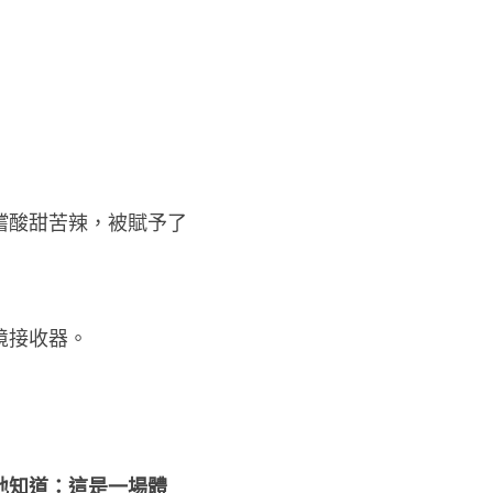
嚐酸甜苦辣，被賦予了
境接收器。
地知道：這是一場體