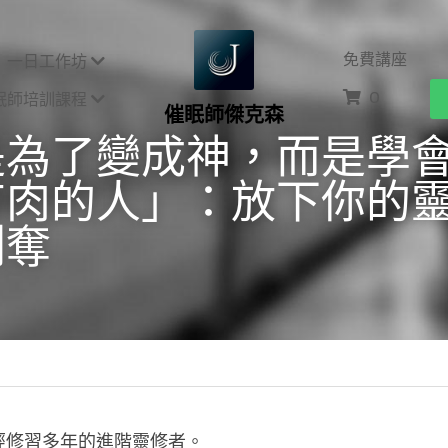
免費講座
一日工作坊
0
眠師培訓課程
催眠師傑克森
是為了變成神，而是學
有肉的人」：放下你的
剝奪
經修習多年的進階靈修者。