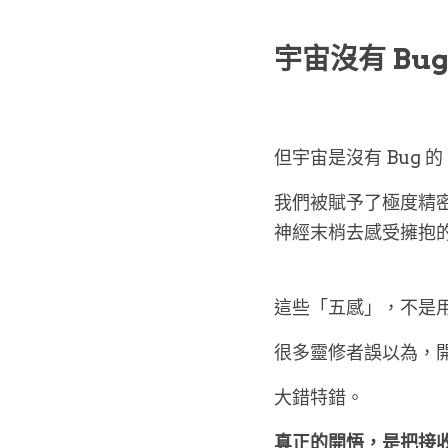
宇宙沒有 B
但宇宙是沒有 Bug 的
我們被賦予了極度精
神經末梢去感受擁抱
這些「五感」，不是
很多靈修者誤以為，
大錯特錯。
真正的開悟，是把接