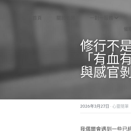
首頁
關於老師
一對一服務
催
修行不
「有血
與感官
2026年3月27日
·
心靈隨筆
我偶爾會遇到一些已