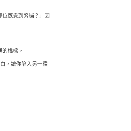
部位感覺到緊繃？」因
通的橋樑。
空白，讓你陷入另一種