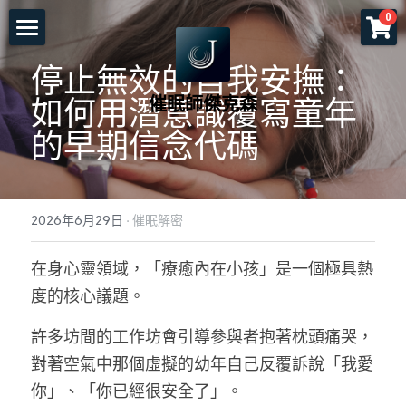
×
0
商品分類
首頁
停止無效的自我安撫：
所有商品分類
催眠師傑克森
關於老師
如何用潛意識覆寫童年
的早期信念代碼
一對一服務
一日工作坊
命運重塑計畫
2026年6月29日
·
催眠解密
催眠服務
催眠師培訓課程
自我催眠工作坊
在身心靈領域，「療癒內在小孩」是一個極具熱
頌缽及量子觸療
前世今生工作坊
免費講座
NGH催眠師證照班
度的核心議題。
塔羅示現
元辰宮工作坊
真知催眠(TKH)
認識催眠
許多坊間的工作坊會引導參與者抱著枕頭痛哭，
預約各項服務
解夢與清醒夢工作坊
催眠師進修班
好評回饋
一個小時理解催眠
對著空氣中那個虛擬的幼年自己反覆訴說「我愛
你」、「你已經很安全了」。
工作坊報名
證照班報名
各式文章
官方LINE