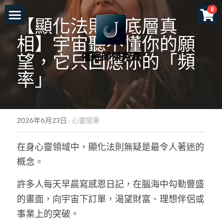
×
0
商品分類
【顯化法則的底層真
首頁
相】宇宙聽不懂你的願
所有商品分類
催眠師傑克森
關於老師
望，它只回應你的「頻
率」
一對一服務
一日工作坊
命運重塑計畫
2026年6月23日
·
心靈隨筆
催眠服務
催眠師培訓課程
自我催眠工作坊
在身心靈領域中，顯化法則無疑是最令人著迷的
頌缽及量子觸療
前世今生工作坊
免費講座
NGH催眠師證照班
概念。
塔羅示現
元辰宮工作坊
真知催眠(TKH)
認識催眠
許多人每天早晨寫感恩日記，在腦海中勾勒豐盛
預約各項服務
解夢與清醒夢工作坊
催眠師進修班
好評回饋
一個小時理解催眠
的畫面，向宇宙下訂單，渴望財富、理想伴侶或
事業上的突破。
工作坊報名
證照班報名
各式文章
官方LINE