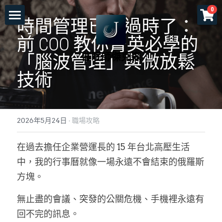
×
0
商品分類
時間管理已經過時了：
首頁
前 COO 教你菁英必學的
所有商品分類
催眠師傑克森
關於老師
「腦波管理」與微放鬆
技術
一對一服務
一日工作坊
命運重塑計畫
2026年5月24日
·
職場攻略
催眠服務
催眠師培訓課程
自我催眠工作坊
在過去擔任企業營運長的 15 年台北高壓生活
頌缽及量子觸療
前世今生工作坊
免費講座
NGH催眠師證照班
中，我的行事曆就像一場永遠不會結束的俄羅斯
塔羅示現
元辰宮工作坊
真知催眠(TKH)
認識催眠
方塊。
預約各項服務
解夢與清醒夢工作坊
催眠師進修班
好評回饋
一個小時理解催眠
無止盡的會議、突發的公關危機、手機裡永遠有
回不完的訊息。
工作坊報名
證照班報名
各式文章
官方LINE