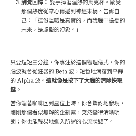
觸覺回歸：
 雙手捧著溫熱的馬克杯。感受
那個熱度從掌心傳遞到神經末梢。告訴自
己：「這份溫暖是真實的，而我腦中擔憂的
未來，是虛擬的幻象。」
只要短短三分鐘，你專注於這個物理儀式，你的
腦波就會從狂暴的 Beta 波，短暫地滑落到平靜
的 Alpha 波。
這就像是按下了大腦的清除快取
鍵。
當你端著咖啡回到座位上時，你會驚訝地發現，
剛剛那個看似無解的企劃案，突然變得清晰明
朗；你也能輕易地進入所謂的心流狀態了。