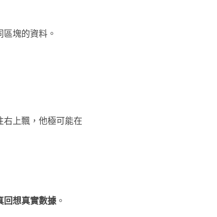
同區塊的資料。
往右上飄，他極可能在
真回想真實數據
。