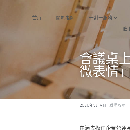
首頁
關於老師
一對一服務
催
會議桌
微表情
2026年5月9日
·
職場攻略
在過去擔任企業營運長