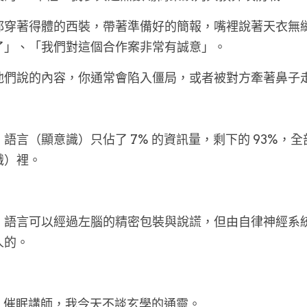
都穿著得體的西裝，帶著準備好的簡報，嘴裡說著天衣無
了」、「我們對這個合作案非常有誠意」。
他們說的內容，你通常會陷入僵局，或者被對方牽著鼻子
語言（顯意識）只佔了 7% 的資訊量，剩下的 93%，
識）裡。
，語言可以經過左腦的精密包裝與說謊，但由自律神經系
人的。
H 催眠講師，我今天不談玄學的通靈。