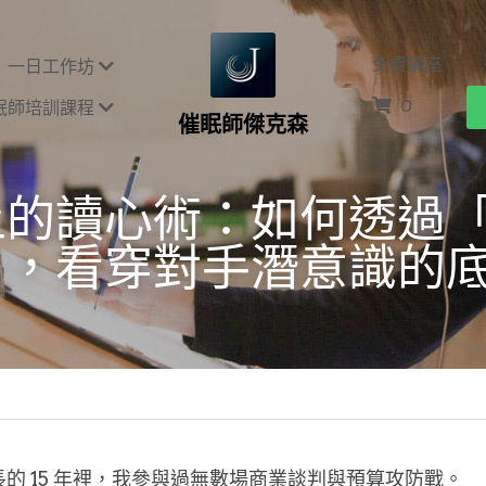
免費講座
一日工作坊
0
眠師培訓課程
催眠師傑克森
上的讀心術：如何透過
」，看穿對手潛意識的
的 15 年裡，我參與過無數場商業談判與預算攻防戰。