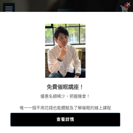
×
0
商品分類
首頁
所有商品分類
催眠師傑克森
關於老師
一對一服務
一日工作坊
命運重塑計畫
探索聲波療癒的科學基礎與靈性智慧，體驗中醫穴道
催眠服務
催眠師培訓課程
自我催眠工作坊
與遊缽的深度融合
免費催眠講座！
頌缽工作坊
頌缽及量子觸療
前世今生工作坊
免費講座
NGH催眠師證照班
優惠名額稀少，把握機會！
塔羅示現
元辰宮工作坊
真知催眠(TKH)
認識催眠
唯一一個不用花錢也能體驗及了解催眠的線上課程
立即報名
預約各項服務
解夢與清醒夢工作坊
催眠師進修班
好評回饋
一個小時理解催眠
查看詳情
工作坊報名
證照班報名
各式文章
官方LINE