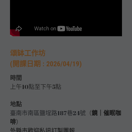
頌缽工作坊
(開課日期 : 2026/04/19)
時間
上午10點至下午5點 
地點
臺南市南區鹽埕路187巷24號
（
鏡｜催眠咖
啡
）   
外縣市歡迎私訊訂製團報