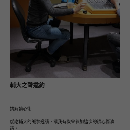
輔大之聲邀約
講解讀心術
感謝輔大的誠摯邀請，讓我有機會參加這次的讀心術演
講。