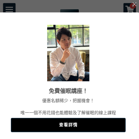
×
0
商品分類
首頁
所有商品分類
催眠師傑克森
關於老師
一對一服務
一日工作坊
命運重塑計畫
返回
催眠服務
催眠師培訓課程
自我催眠工作坊
免費催眠講座！
頌缽及量子觸療
前世今生工作坊
免費講座
NGH催眠師證照班
優惠名額稀少，把握機會！
塔羅示現
元辰宮工作坊
真知催眠(TKH)
認識催眠
唯一一個不用花錢也能體驗及了解催眠的線上課程
預約各項服務
解夢與清醒夢工作坊
催眠師進修班
好評回饋
一個小時理解催眠
查看詳情
工作坊報名
證照班報名
各式文章
官方LINE