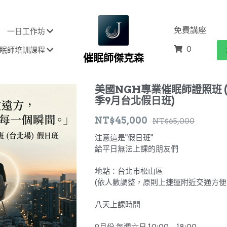
免費講座
一日工作坊
0
眠師培訓課程
催眠師傑克森
美國NGH專業催眠師證照班 (
季9月台北假日班)
NT$45,000
NT$65,000
注意這是"假日班"
給平日無法上課的朋友們
地點：台北市松山區
(依人數調整，原則上捷運附近交通方便
八天上課時間