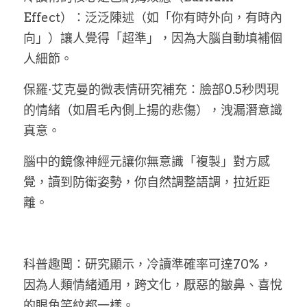
Effect）：泛泛陳述（如「你有時外向，有時內
向」）讓人覺得「超準」，因為大腦自動填補個
人細節。
保羅·艾克曼的微表情研究補充：臉部0.5秒閃現
的情緒（如眉毛內側上揚的悲傷），洩漏潛意識
真意。
腦中的鏡像神經元讓你無意識「複製」對方感
覺
，
讀到防衛姿勢，你自然調整語調，拉近距
離。
科普趣聞：研究顯示，冷讀準確率可達70%，
因為人類情緒通用
，
跨文化，厭惡的皺鼻、喜悅
的眼角笑紋都一樣。