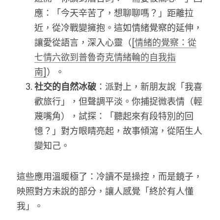
應：「今天辛苦了，想聊聊嗎？」距離拉
近，從冷戰變擁抱。這如情緒覺察的延伸，
讓愛從語言，深入心靈（
[情緒的覺察：從
七情六欲到普魯奇克情緒輪的自我指
南]
）。
社交的自然冰破
：派對上，新朋友說「我喜
歡旅行」，但聲調平淡。你捕捉微表情（輕
蔑嘴角），試探：「聽起來有段特別的回
憶？」對方眼睛亮起，故事傾瀉
，
從陌生人
變知己。
這些應用溫暖極了：冷讀不是操控，而是鏡子
，
映照對方未說的部分，讓人感覺「終於有人懂
我」。