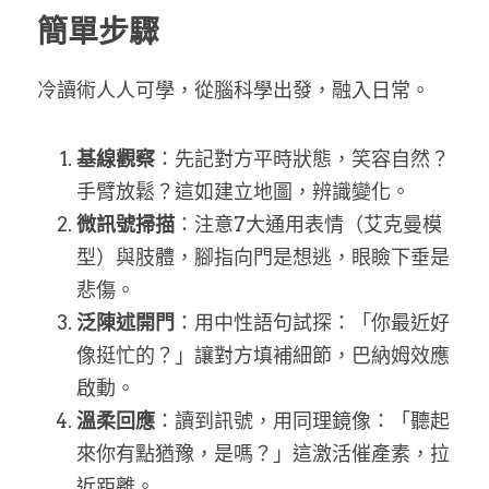
簡單步驟
冷讀術人人可學，從腦科學出發，融入日常。
基線觀察
：先記對方平時狀態
，
笑容自然？
手臂放鬆？這如建立地圖，辨識變化。
微訊號掃描
：注意7大通用表情（艾克曼模
型）與肢體
，
腳指向門是想逃，眼瞼下垂是
悲傷。
泛陳述開門
：用中性語句試探：「你最近好
像挺忙的？」讓對方填補細節，巴納姆效應
啟動。
溫柔回應
：讀到訊號，用同理鏡像：「聽起
來你有點猶豫，是嗎？」這激活催產素，拉
近距離。