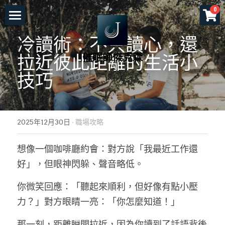
×
0
商品分類
首頁
冷讀術：不只讀心，還
所有商品分類
催眠師傑克森
關於老師
拉近彼此距離的生活小
技巧
一對一服務
一日工作坊
命運重塑計畫
2025年12月30日
·
職場攻略
催眠服務
催眠師培訓課程
自我催眠工作坊
想像一個咖啡廳約會：對方說「我最近工作還
頌缽及量子觸療
前世今生工作坊
免費講座
NGH催眠師證照班
好」，但眼神閃躲、聲音略低。
塔羅示現
元辰宮工作坊
真知催眠(TKH)
認識催眠
你微笑回應：「聽起來順利，但好像有點小壓
預約各項服務
解夢與清醒夢工作坊
催眠師進修班
好評回饋
一個小時理解催眠
力？」對方眼睛一亮：「你怎麼知道！」
工作坊報名
證照班報名
各式文章
官方LINE
那一刻，距離瞬間拉近，因為你讀到了話語背後