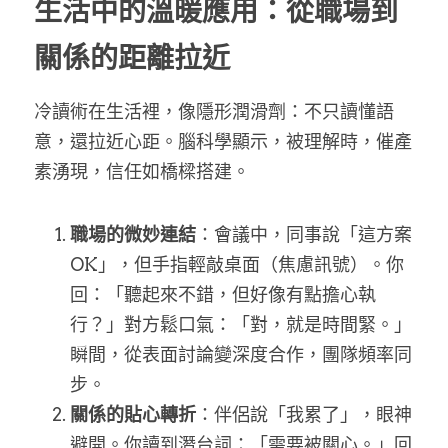
生活中的溫暖應用：從職場到
關係的距離拉近
冷讀術在生活裡，像隱形潤滑劑：不只讀懂語
意，還拉近心距。腦科學顯示，被理解時，催產
素湧現，信任如橋樑搭建。
職場的微妙連結
：會議中，同事說「這方案
OK」，但手指輕敲桌面（焦慮訊號）。你
回：「聽起來不錯，但好像有點擔心執
行？」對方鬆口氣：「對，就是時間緊。」
瞬間，從表面討論變深度合作，團隊頻率同
步。
關係的貼心轉折
：伴侶說「我累了」，眼神
避開。你讀到潛台詞：「需要被關心。」回