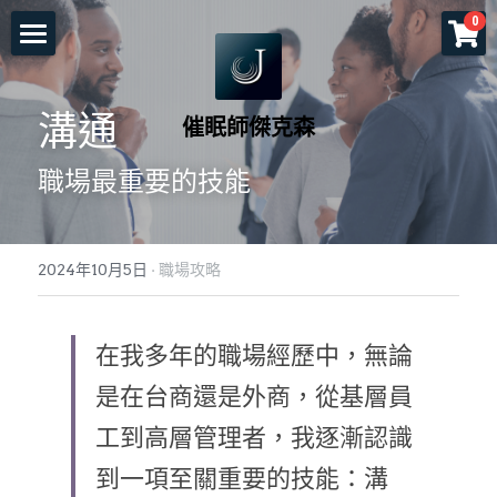
×
0
商品分類
首頁
所有商品分類
溝通
催眠師傑克森
關於老師
職場最重要的技能
一對一服務
一日工作坊
命運重塑計畫
2024年10月5日
·
職場攻略
催眠服務
催眠師培訓課程
自我催眠工作坊
頌缽及量子觸療
前世今生工作坊
免費講座
NGH催眠師證照班
在我多年的職場經歷中，無論
塔羅示現
元辰宮工作坊
真知催眠(TKH)
認識催眠
是在台商還是外商，從基層員
工到高層管理者，我逐漸認識
預約各項服務
解夢與清醒夢工作坊
催眠師進修班
好評回饋
一個小時理解催眠
到一項至關重要的技能：溝
工作坊報名
證照班報名
各式文章
官方LINE