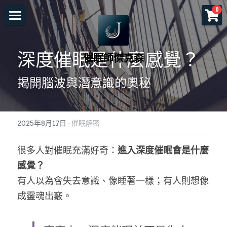
×
0
商品分類
首頁
所有商品分類
深度催眠是什麼感覺？
催眠師傑克森
關於老師
揭開腦波與潛意識的奧秘
一對一服務
一日工作坊
命運重塑計畫
2025年8月17日
·
催眠解密
催眠服務
催眠師培訓課程
自我催眠工作坊
很多人對催眠充滿好奇：
進入深度催眠會是什麼
頌缽及量子觸療
前世今生工作坊
免費講座
NGH催眠師證照班
感覺？
塔羅示現
元辰宮工作坊
真知催眠(TKH)
認識催眠
有人以為會失去意識、像睡著一樣；有人則想像
成靈魂出竅。
預約各項服務
解夢與清醒夢工作坊
催眠師進修班
好評回饋
一個小時理解催眠
工作坊報名
證照班報名
各式文章
官方LINE