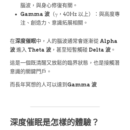
腦波，與身心修復有關。
Gamma 波
（γ，40Hz 以上）：與高度專
注、創造力、意識拓展相關。
在
深度催眠
中，人的腦波通常會逐漸從 
Alpha 
波
 進入 
Theta 波
，甚至短暫觸碰 
Delta 波
。
這是一個既清醒又放鬆的臨界狀態，也是接觸潛
意識的關鍵門戶。
而長年冥想的人可以達到
Gamma 波
深度催眠是怎樣的體驗？