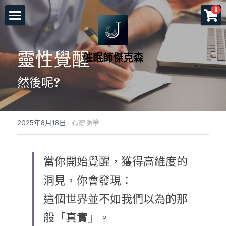
×
0
商品分類
首頁
所有商品分類
靈性覺醒
催眠師傑克森
關於老師
然後呢?
一對一服務
一日工作坊
命運重塑計畫
2025年8月18日
·
心靈隨筆
催眠服務
催眠師培訓課程
自我催眠工作坊
頌缽及量子觸療
前世今生工作坊
免費講座
NGH催眠師證照班
當你開始覺醒，獲得高維度的
塔羅示現
元辰宮工作坊
真知催眠(TKH)
認識催眠
洞見，你會發現：
這個世界並不如我們以為的那
預約各項服務
解夢與清醒夢工作坊
催眠師進修班
好評回饋
一個小時理解催眠
般「真實」。
工作坊報名
證照班報名
各式文章
官方LINE