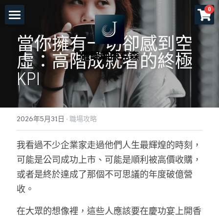
×
0
商品分類
首頁
當你擁有一切卻感到空
所有商品分類
催眠師傑克森
關於老師
虛：高階成就者的終極 
KPI
一對一服務
一日工作坊
命運重塑計畫
2026年5月31日
·
職場攻略
催眠服務
催眠師培訓課程
自我催眠工作坊
我看過不少企業家走過他們人生最輝煌的時刻，
頌缽及量子觸療
前世今生工作坊
免費講座
NGH催眠師證照班
可能是公司成功上市、可能是順利被高價收購，
塔羅示現
元辰宮工作坊
真知催眠(TKH)
認識催眠
或者是終於達成了那個不可思議的年度破億營
收。
預約各項服務
解夢與清醒夢工作坊
催眠師進修班
好評回饋
一個小時理解催眠
在大眾的想像裡，這些人應該要在慶功宴上開香
工作坊報名
證照班報名
各式文章
官方LINE