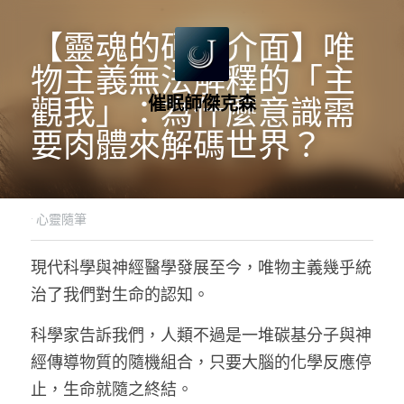
【靈魂的硬體介面】唯
物主義無法解釋的「主
催眠師傑克森
觀我」：為什麼意識需
要肉體來解碼世界？
·
心靈隨筆
現代科學與神經醫學發展至今，唯物主義幾乎統
治了我們對生命的認知。
科學家告訴我們，人類不過是一堆碳基分子與神
經傳導物質的隨機組合，只要大腦的化學反應停
止，生命就隨之終結。