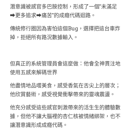
潛意識被感官多巴胺控制，形成了一個"未滿足
➡更多追求➡痛苦"的成癮代碼迴路。
傳統修行圈因為害怕這個Bug，選擇把這台車炸
掉，拒絕所有路況數據輸入。
但真正的系統管理員會這麼做：他會全神貫注地
使用五感來解碼世界
他盡情地品嚐美食，感受香氣在舌尖上的層次；
他欣賞藝術，感受視覺衝擊帶來的靈魂震盪。
他充分感受這些感官刺激帶來的活生生的體驗數
據，但他不讓大腦裡的杏仁核被情緒綁架，也不
讓潛意識形成成癮代碼。