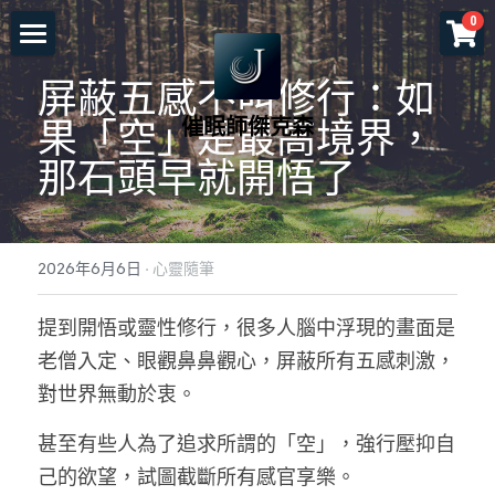
×
0
商品分類
首頁
屏蔽五感不叫修行：如
所有商品分類
催眠師傑克森
關於老師
果「空」是最高境界，
那石頭早就開悟了
一對一服務
一日工作坊
命運重塑計畫
2026年6月6日
·
心靈隨筆
催眠服務
催眠師培訓課程
自我催眠工作坊
提到開悟或靈性修行，很多人腦中浮現的畫面是
頌缽及量子觸療
前世今生工作坊
免費講座
NGH催眠師證照班
老僧入定、眼觀鼻鼻觀心，屏蔽所有五感刺激，
塔羅示現
元辰宮工作坊
真知催眠(TKH)
認識催眠
對世界無動於衷。
預約各項服務
解夢與清醒夢工作坊
催眠師進修班
好評回饋
一個小時理解催眠
甚至有些人為了追求所謂的「空」，強行壓抑自
己的欲望，試圖截斷所有感官享樂。
工作坊報名
證照班報名
各式文章
官方LINE