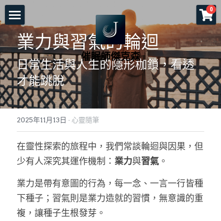
×
0
商品分類
首頁
業力與習氣的輪迴
所有商品分類
催眠師傑克森
關於老師
日常生活與人生的隱形枷鎖，看透
才能跳脫
一對一服務
一日工作坊
命運重塑計畫
2025年11月13日
·
心靈隨筆
催眠服務
催眠師培訓課程
自我催眠工作坊
在靈性探索的旅程中，我們常談輪迴與因果，但
頌缽及量子觸療
前世今生工作坊
免費講座
NGH催眠師證照班
少有人深究其運作機制：
業力
與
習氣
。
塔羅示現
元辰宮工作坊
真知催眠(TKH)
認識催眠
業力是帶有意圖的行為，每一念、一言一行皆種
預約各項服務
解夢與清醒夢工作坊
催眠師進修班
好評回饋
一個小時理解催眠
下種子；習氣則是業力造就的習慣，無意識的重
複，讓種子生根發芽。
工作坊報名
證照班報名
各式文章
官方LINE