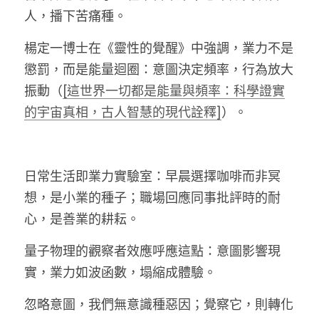
人，播下苦痛種。
楊定一博士在《靈性的覺醒》中強調，業力不是
懲罰，而是能量迴圈：意圖決定頻率，行為放大
振動（
[這世界一切都是能量與頻率：科學證實
的宇宙真相，古人智慧的現代詮釋]
）。
日常生活即業力實驗室：早晨選擇咖啡而非冥
想，是小業的種子；職場回應同事批評時的耐
心，是善業的耕耘。
量子物理的觀察者效應呼應這點：意圖影響現
實，業力如波函數，塌縮成體驗。
忽略意圖，我們無意識種惡因；覺察它，則轉化