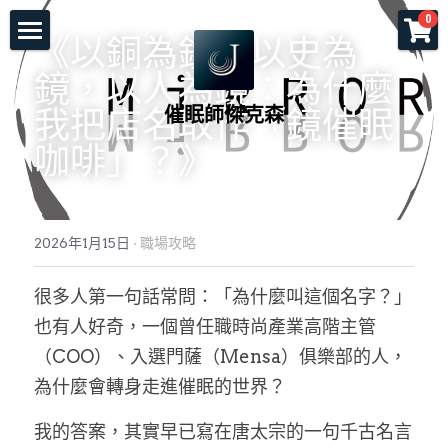
×
0
商品分類
《以銅為鏡，以史為
首頁
鏡，以人為鏡：為什麼
所有商品分類
催眠師傑克森
關於老師
我把店名取作「鏡催眠
咖啡」？》
一對一服務
一日工作坊
命運重塑計畫
2026年1月15日
·
職場攻略
催眠服務
催眠師培訓課程
自我催眠工作坊
很多人第一句話常問：「為什麼叫這個名字？」
頌缽及量子觸療
前世今生工作坊
免費講座
NGH催眠師證照班
也有人好奇，一個曾任職時尚產業高階主管
塔羅示現
元辰宮工作坊
真知催眠(TKH)
認識催眠
（COO）、入選門薩（Mensa）俱樂部的人，
為什麼會轉身走進催眠的世界？
預約各項服務
解夢與清醒夢工作坊
催眠師進修班
好評回饋
一個小時理解催眠
我的答案，其實早已寫在唐太宗的一句千古名言
工作坊報名
證照班報名
各式文章
官方LINE