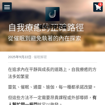
×
0
商品分類
首頁
所有商品分類
自我療癒的正確路徑
催眠師傑克森
關於老師
從催眠到避免執著的內在探索
一對一服務
一日工作坊
命運重塑計畫
2025年9月22日
·
催眠解密
催眠服務
催眠師培訓課程
自我催眠工作坊
在追求內在平靜與成長的道路上，自我療癒的方
頌缽及量子觸療
前世今生工作坊
免費講座
NGH催眠師證照班
法多如繁星
塔羅示現
元辰宮工作坊
真知催眠(TKH)
認識催眠
靈氣、催眠、通靈、瑜伽，每一種都承諾改變。
預約各項服務
解夢與清醒夢工作坊
催眠師進修班
好評回饋
一個小時理解催眠
但這些方法不一定需要昂貴課程或外部導師，
有
工作坊報名
證照班報名
各式文章
官方LINE
人幫忙開一扇門
就足以啟發。