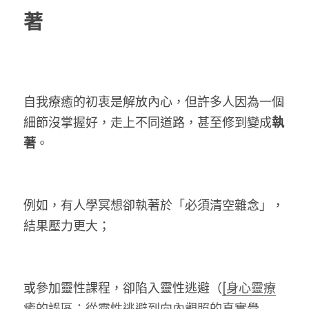
著
自我療癒的初衷是解放內心，但許多人因為一個
細節沒掌握好，走上不同道路，甚至修到變成
執
著
。
例如，有人學冥想卻執著於「必須清空雜念」，
結果壓力更大；
或參加靈性課程，卻陷入靈性逃避（
[身心靈療
癒的誤區：從靈性逃避到向內觀照的真實覺