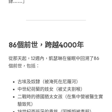
隸……」
86個前世，跨越4000年
從那天起，12週內，凱瑟琳在催眠中回溯了86
個前世，包括：
古埃及奴隸（被淹死在尼羅河）
中世紀荷蘭的妓女（被丈夫割喉）
二戰時的德國猶太女孩（在集中營被醫生實
驗致死）
18世紀西班牙的貴族（因嫉妒被毒殺）