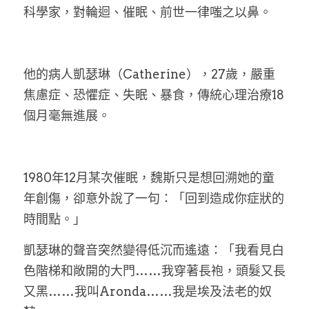
科學家，對輪迴、催眠、前世一律嗤之以鼻。
LINE社群
他的病人凱瑟琳（Catherine），27歲，嚴重
焦慮症、恐懼症、失眠、暴食，傳統心理治療18
個月毫無進展。
1980年12月某次催眠，魏斯只是想回溯她的童
年創傷，卻意外說了一句：「回到造成你症狀的
時間點。」
凱瑟琳的聲音突然變得低沉而遙遠：「我看見白
色階梯和敞開的大門……我穿著長袍，頭髮又長
又黑……我叫Aronda……我是埃及法老的奴