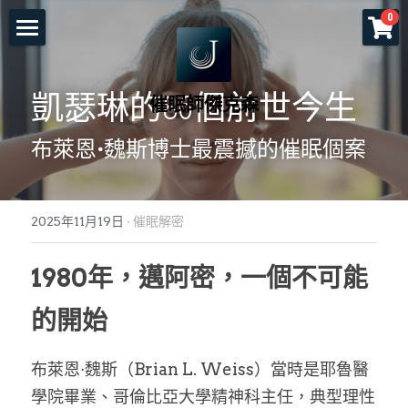
×
0
商品分類
首頁
所有商品分類
凱瑟琳的86個前世今生
催眠師傑克森
關於老師
布萊恩·魏斯博士最震撼的催眠個案
一對一服務
一日工作坊
命運重塑計畫
2025年11月19日
·
催眠解密
催眠服務
催眠師培訓課程
自我催眠工作坊
1980年，邁阿密，一個不可能
頌缽及量子觸療
前世今生工作坊
免費講座
NGH催眠師證照班
的開始
塔羅示現
元辰宮工作坊
真知催眠(TKH)
認識催眠
預約各項服務
解夢與清醒夢工作坊
催眠師進修班
好評回饋
一個小時理解催眠
布萊恩·魏斯（Brian L. Weiss）當時是耶魯醫
學院畢業、哥倫比亞大學精神科主任，典型理性
工作坊報名
證照班報名
各式文章
官方LINE