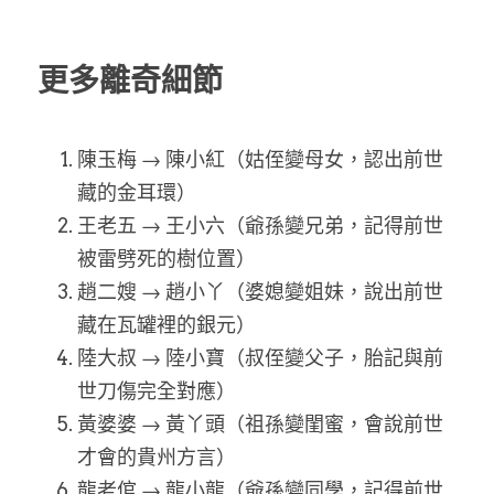
更多離奇細節
陳玉梅 → 陳小紅（姑侄變母女，認出前世
藏的金耳環）
王老五 → 王小六（爺孫變兄弟，記得前世
被雷劈死的樹位置）
趙二嫂 → 趙小丫（婆媳變姐妹，說出前世
藏在瓦罐裡的銀元）
陸大叔 → 陸小寶（叔侄變父子，胎記與前
世刀傷完全對應）
黃婆婆 → 黃丫頭（祖孫變閨蜜，會說前世
才會的貴州方言）
龍老倌 → 龍小龍（爺孫變同學，記得前世