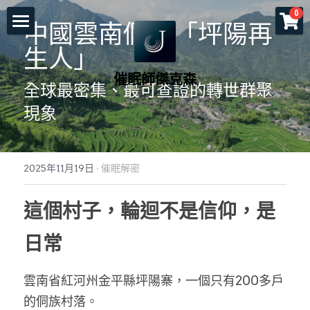
×
0
商品分類
中國雲南侗族「坪陽再
首頁
生人」
所有商品分類
催眠師傑克森
關於老師
全球最密集、最可查證的轉世群聚
現象
一對一服務
一日工作坊
命運重塑計畫
2025年11月19日
·
催眠解密
催眠服務
催眠師培訓課程
自我催眠工作坊
這個村子，輪迴不是信仰，是
頌缽及量子觸療
前世今生工作坊
免費講座
NGH催眠師證照班
日常
塔羅示現
元辰宮工作坊
真知催眠(TKH)
認識催眠
預約各項服務
解夢與清醒夢工作坊
催眠師進修班
好評回饋
一個小時理解催眠
雲南省紅河州金平縣坪陽寨，一個只有200多戶
的侗族村落。
工作坊報名
證照班報名
各式文章
官方LINE